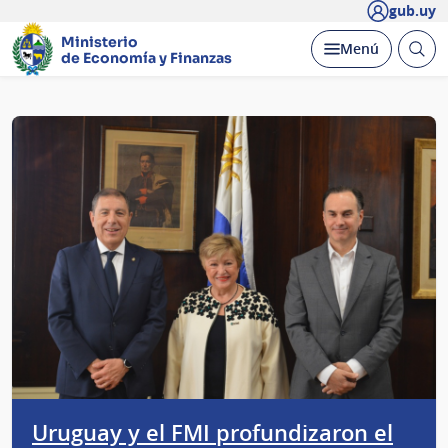
gub.uy
Ministerio
Abrir
Desplegar
Menú
de Economía y Finanzas
busc
Página
principal
Uruguay y el FMI profundizaron el