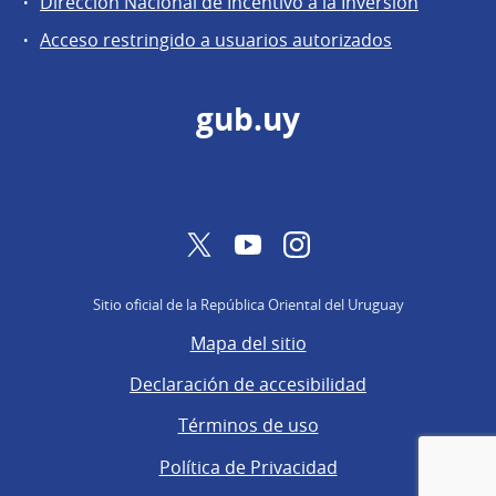
Dirección Nacional de Incentivo a la Inversión
de
Acceso restringido a usuarios autorizados
Secretaría
gub.uy
Twitter
YouTube
Instagram
Sitio oficial de la República Oriental del Uruguay
Mapa del sitio
Declaración de accesibilidad
Términos de uso
Política de Privacidad