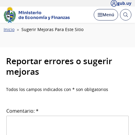
gub.uy
Ministerio
Abrir
Desplegar
Menú
de Economía y Finanzas
busc
Ruta
Inicio
Sugerir Mejoras Para Este Sitio
de
navegación
Reportar errores o sugerir
mejoras
Todos los campos indicados con * son obligatorios
Comentario: *