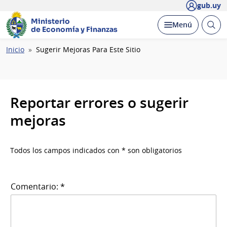
gub.uy
Ministerio
Abrir
Desplegar
Menú
de Economía y Finanzas
busc
Ruta
Inicio
Sugerir Mejoras Para Este Sitio
de
navegación
Reportar errores o sugerir
mejoras
Todos los campos indicados con * son obligatorios
Comentario: *