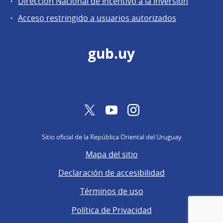
Dirección Nacional de Incentivo a la Inversión
de
Acceso restringido a usuarios autorizados
Secretaría
gub.uy
Twitter
YouTube
Instagram
Sitio oficial de la República Oriental del Uruguay
Mapa del sitio
Declaración de accesibilidad
Términos de uso
Política de Privacidad