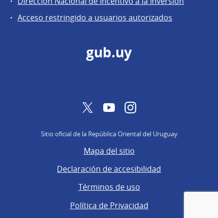
Dirección Nacional de Incentivo a la Inversión
de
Acceso restringido a usuarios autorizados
Secretaría
gub.uy
Twitter
YouTube
Instagram
Sitio oficial de la República Oriental del Uruguay
Mapa del sitio
Declaración de accesibilidad
Términos de uso
Política de Privacidad