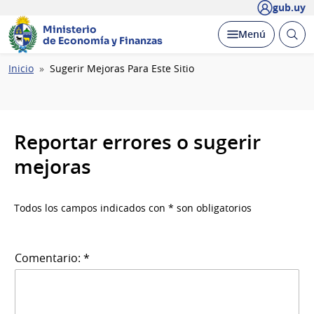
gub.uy
Ministerio
Abrir
Desplegar
Menú
de Economía y Finanzas
busc
Ruta
Inicio
Sugerir Mejoras Para Este Sitio
de
navegación
Reportar errores o sugerir
mejoras
Todos los campos indicados con * son obligatorios
Comentario: *