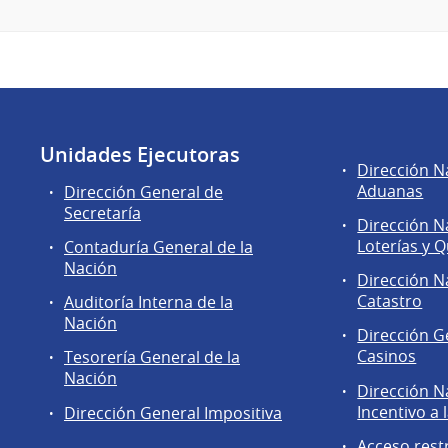
Unidades Ejecutoras
Áreas
Dirección N
de
Aduanas
Dirección General de
la
Secretaría
Dirección N
Dirección
Loterías y Q
Contaduría General de la
General
Nación
de
Dirección N
Secretaría
Catastro
Auditoría Interna de la
Nación
Dirección G
Casinos
Tesorería General de la
Nación
Dirección N
Incentivo a 
Dirección General Impositiva
Acceso rest