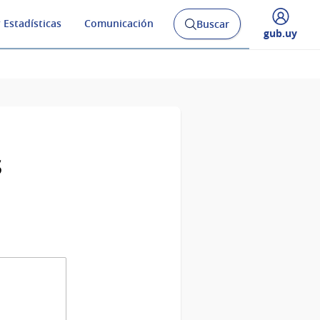
 Estadísticas
Comunicación
Buscar
Abrir
Desplegar
gub.uy
buscador
menú
y
de
s