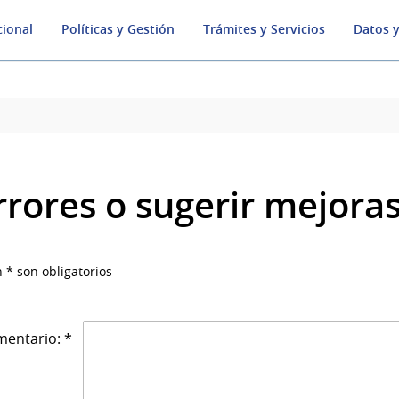
cional
Políticas y Gestión
Trámites y Servicios
Datos y
rrores o sugerir mejora
 * son obligatorios
entario: *