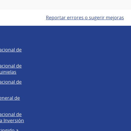
Reportar errores o sugerir mejoras
acional de
acional de
uinielas
acional de
eneral de
acional de
la Inversión
ringido a