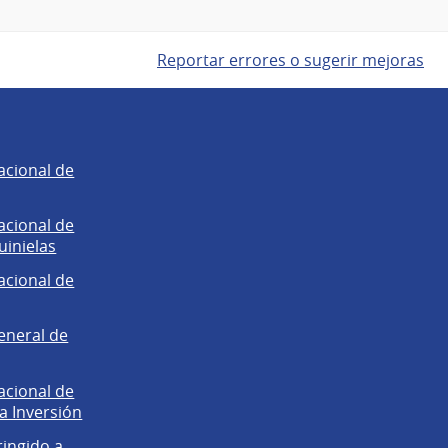
Reportar errores o sugerir mejoras
acional de
acional de
uinielas
acional de
eneral de
acional de
la Inversión
ringido a