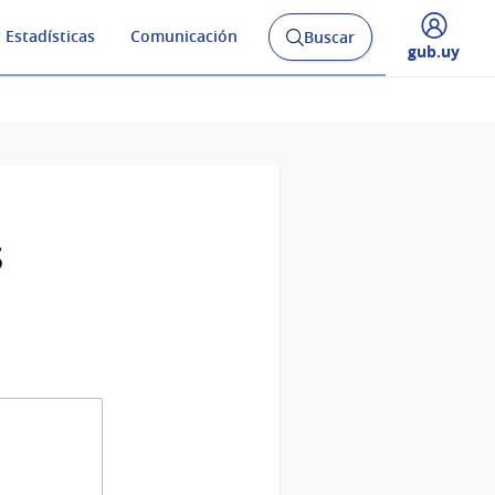
 Estadísticas
Comunicación
Buscar
Abrir
Desplegar
gub.uy
buscador
menú
y
de
s