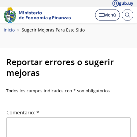
gub.uy
Ministerio
Abrir
Desplegar
Menú
de Economía y Finanzas
busc
Ruta
Inicio
Sugerir Mejoras Para Este Sitio
de
navegación
Reportar errores o sugerir
mejoras
Todos los campos indicados con * son obligatorios
Comentario: *