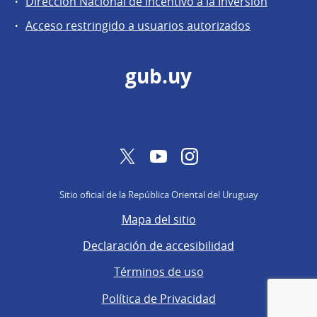
Dirección Nacional de Incentivo a la Inversión
de
Acceso restringido a usuarios autorizados
Secretaría
gub.uy
Twitter
YouTube
Instagram
Sitio oficial de la República Oriental del Uruguay
Mapa del sitio
Declaración de accesibilidad
Términos de uso
Política de Privacidad