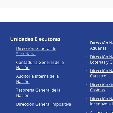
Unidades Ejecutoras
Áreas
Dirección N
de
Aduanas
Dirección General de
la
Secretaría
Dirección N
Dirección
Loterías y Q
Contaduría General de la
General
Nación
de
Dirección N
Secretaría
Catastro
Auditoría Interna de la
Nación
Dirección G
Casinos
Tesorería General de la
Nación
Dirección N
Incentivo a 
Dirección General Impositiva
Acceso rest