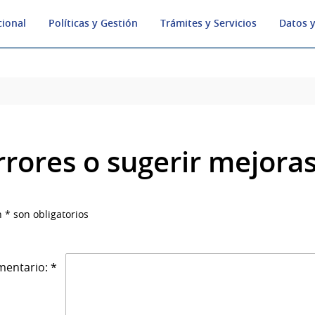
cional
Políticas y Gestión
Trámites y Servicios
Datos y
rrores o sugerir mejora
 * son obligatorios
entario: *