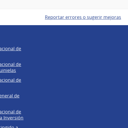
Reportar errores o sugerir mejoras
acional de
acional de
uinielas
acional de
eneral de
acional de
la Inversión
ringido a