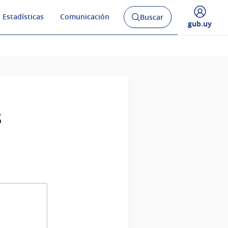
 Estadísticas
Comunicación
Buscar
Abrir
Desplegar
gub.uy
buscador
menú
y
de
s