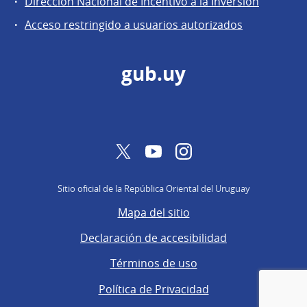
Dirección Nacional de Incentivo a la Inversión
de
Acceso restringido a usuarios autorizados
Secretaría
gub.uy
Twitter
YouTube
Instagram
Sitio oficial de la República Oriental del Uruguay
Mapa del sitio
Declaración de accesibilidad
Términos de uso
Política de Privacidad