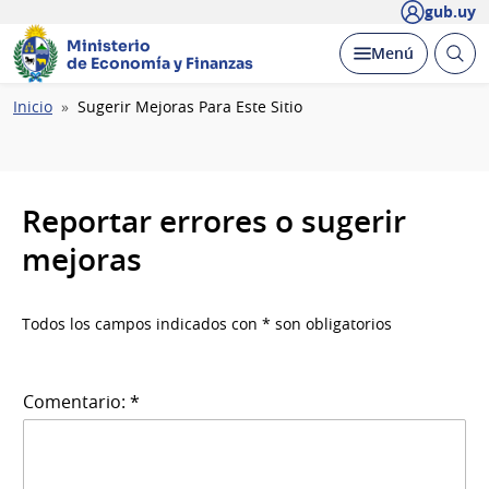
gub.uy
Ministerio
Abrir
Desplegar
Menú
de Economía y Finanzas
busc
Ruta
Inicio
Sugerir Mejoras Para Este Sitio
de
navegación
Reportar errores o sugerir
mejoras
Todos los campos indicados con * son obligatorios
Comentario: *