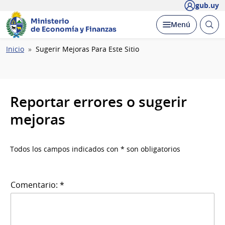
gub.uy
Ministerio
Abrir
Desplegar
Menú
de Economía y Finanzas
busc
Ruta
Inicio
Sugerir Mejoras Para Este Sitio
de
navegación
Reportar errores o sugerir
mejoras
Todos los campos indicados con * son obligatorios
Comentario: *