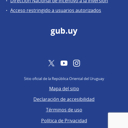
Dirección Nacional de Incentivo a la Inversión
de
Acceso restringido a usuarios autorizados
Secretaría
gub.uy
Twitter
YouTube
Instagram
Sitio oficial de la República Oriental del Uruguay
Mapa del sitio
Declaración de accesibilidad
Términos de uso
Política de Privacidad