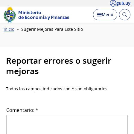
gub.uy
Ministerio
Abrir
Desplegar
Menú
de Economía y Finanzas
busc
Ruta
Inicio
Sugerir Mejoras Para Este Sitio
de
navegación
Reportar errores o sugerir
mejoras
Todos los campos indicados con * son obligatorios
Comentario: *