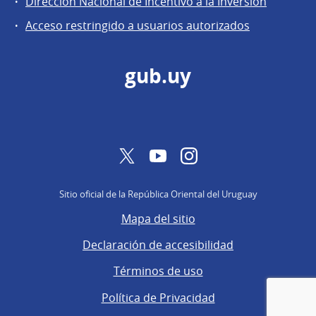
Dirección Nacional de Incentivo a la Inversión
de
Acceso restringido a usuarios autorizados
Secretaría
gub.uy
Twitter
YouTube
Instagram
Sitio oficial de la República Oriental del Uruguay
Mapa del sitio
Declaración de accesibilidad
Términos de uso
Política de Privacidad