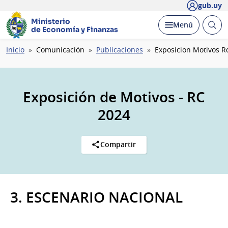
gub.uy
Ministerio
Abrir
Desplegar
Menú
de Economía y Finanzas
busc
Ruta
Inicio
Comunicación
Publicaciones
Exposicion Motivos R
de
navegación
Exposición de Motivos - RC
2024
Compartir
3. ESCENARIO NACIONAL