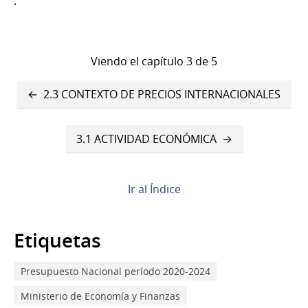
.
Viendo el capítulo 3 de 5
Enlaces
2.3 CONTEXTO DE PRECIOS INTERNACIONALES
transversales
de
3.1 ACTIVIDAD ECONÓMICA
Book
para
Ir al Índice
3.
ESCENARIO
Etiquetas
NACIONAL
Presupuesto Nacional período 2020-2024
Ministerio de Economía y Finanzas