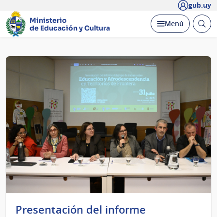
gub.uy
Ministerio
Abrir
Desplegar
Menú
de Educación y Cultura
busc
Página
principal
Presentación del informe