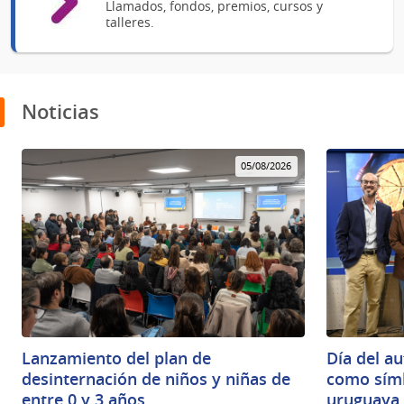
Llamados, fondos, premios, cursos y
talleres.
Noticias
05/08/2026
Lanzamiento del plan de
Día del au
desinternación de niños y niñas de
como símb
entre 0 y 3 años
uruguaya