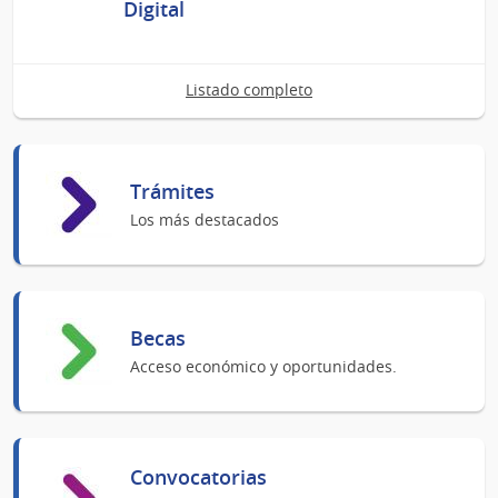
de
de
Digital
Ago
Ago
del
del
2026
2026
Listado completo
Trámites
Los más destacados
Becas
Acceso económico y oportunidades.
Convocatorias