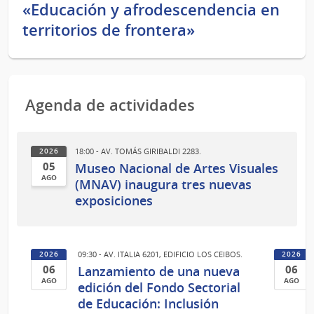
«Educación y afrodescendencia en
territorios de frontera»
Agenda de actividades
18:00 - AV. TOMÁS GIRIBALDI 2283.
2026
05
Museo Nacional de Artes Visuales
AGO
(MNAV) inaugura tres nuevas
05
exposiciones
de
Ago
del
09:30 - AV. ITALIA 6201, EDIFICIO LOS CEIBOS.
2026
2026
2026
06
06
Lanzamiento de una nueva
AGO
AGO
edición del Fondo Sectorial
06
06
de Educación: Inclusión