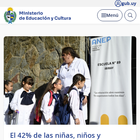
gub.uy
Ministerio
Abrir
Desplegar
Menú
de Educación y Cultura
busc
Página
principal
El 42% de las niñas, niños y