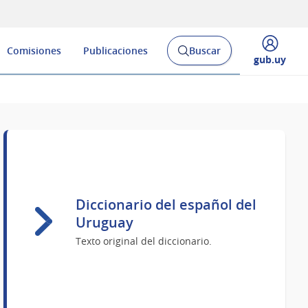
Comisiones
Publicaciones
Buscar
Abrir
Desplegar
gub.uy
buscador
menú
y
de
Diccionario del español del
Uruguay
Texto original del diccionario.