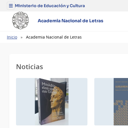
Ministerio de Educación y Cultura
Menú
del
Ministerio
de
Academia Nacional de Letras
Educación
y
Cultura
Ruta
Inicio
Academia Nacional de Letras
de
navegación
Noticias