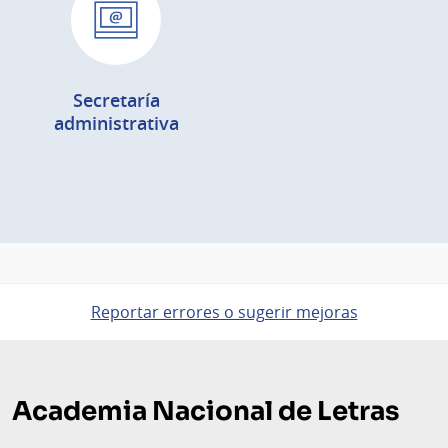
Secretaría
administrativa
Reportar errores o sugerir mejoras
Pie
de
Academia Nacional de Letras
página