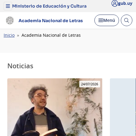
gub.uy
Ministerio de Educación y Cultura
Menú
del
Ministerio
Abrir
Desplegar
Menú
Academia Nacional de Letras
de
busc
Educación
y
Ruta
Inicio
Academia Nacional de Letras
Cultura
de
navegación
Noticias
24/07/2026