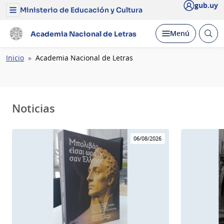
gub.uy
Ministerio de Educación y Cultura
Menú
del
Ministerio
Abrir
Desplegar
Menú
Academia Nacional de Letras
de
busc
Educación
y
Ruta
Inicio
Academia Nacional de Letras
Cultura
de
navegación
Noticias
06/08/2026