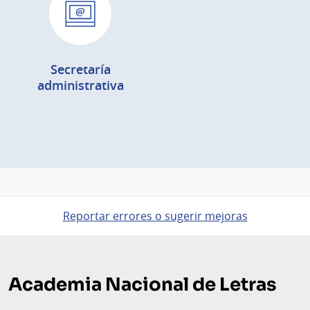
Secretaría
administrativa
Reportar errores o sugerir mejoras
Pie
de
Academia Nacional de Letras
página