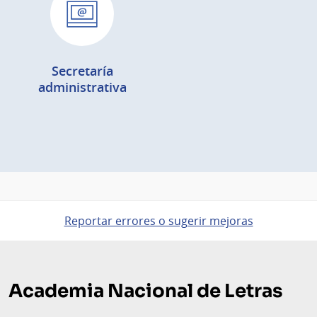
Secretaría
administrativa
Reportar errores o sugerir mejoras
Pie
de
Academia Nacional de Letras
página