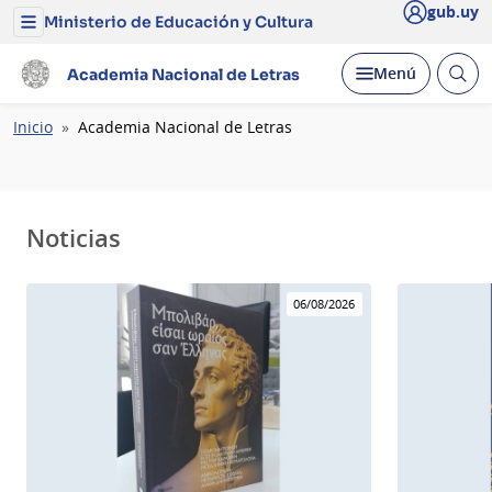
gub.uy
Ministerio de Educación y Cultura
Menú
del
Ministerio
Abrir
Desplegar
Menú
Academia Nacional de Letras
de
busc
Educación
y
Ruta
Inicio
Academia Nacional de Letras
Cultura
de
navegación
Noticias
06/08/2026