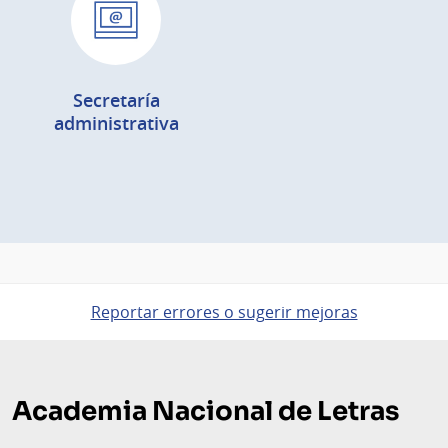
Secretaría
administrativa
Reportar errores o sugerir mejoras
Pie
de
Academia Nacional de Letras
página