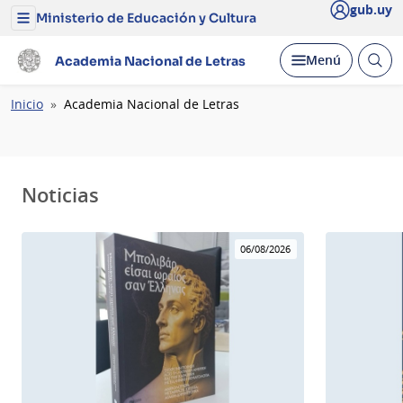
gub.uy
Ministerio de Educación y Cultura
Menú
del
Ministerio
Abrir
Desplegar
Menú
Academia Nacional de Letras
de
busc
Educación
y
Ruta
Inicio
Academia Nacional de Letras
Cultura
de
navegación
Noticias
06/08/2026