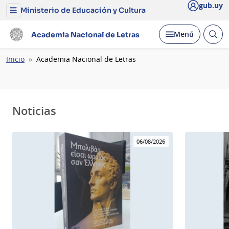
gub.uy
Ministerio de Educación y Cultura
Menú
del
Ministerio
Abrir
Desplegar
Menú
Academia Nacional de Letras
de
busc
Educación
y
Ruta
Inicio
Academia Nacional de Letras
Cultura
de
navegación
Noticias
06/08/2026