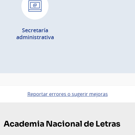
Secretaría
administrativa
Reportar errores o sugerir mejoras
Pie
de
Academia Nacional de Letras
página