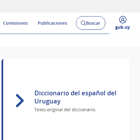
Comisiones
Publicaciones
Buscar
Abrir
Desplegar
gub.uy
buscador
menú
y
de
Diccionario del español del
Uruguay
Texto original del diccionario.