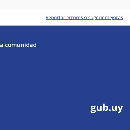
Reportar errores o sugerir mejoras
 la comunidad
gub.uy