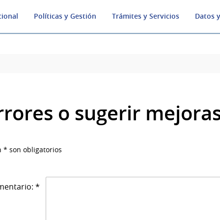
cional
Políticas y Gestión
Trámites y Servicios
Datos y
rrores o sugerir mejora
 * son obligatorios
entario: *