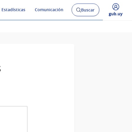
 Estadísticas
Comunicación
Buscar
Abrir
Desplegar
gub.uy
buscador
menú
y
de
s