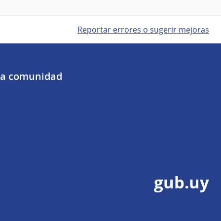
Reportar errores o sugerir mejoras
 la comunidad
gub.uy