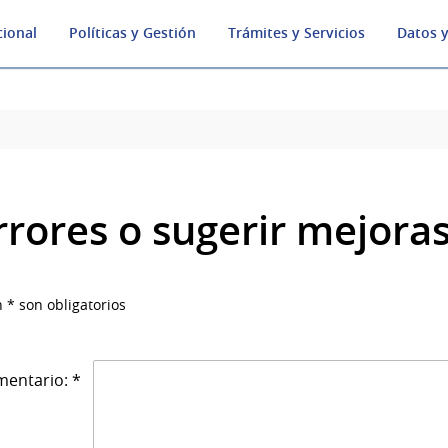
cional
Políticas y Gestión
Trámites y Servicios
Datos y
rrores o sugerir mejora
 * son obligatorios
entario: *