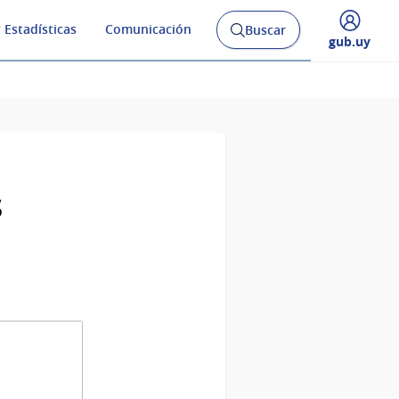
 Estadísticas
Comunicación
Buscar
Abrir
Desplegar
gub.uy
buscador
menú
y
de
s