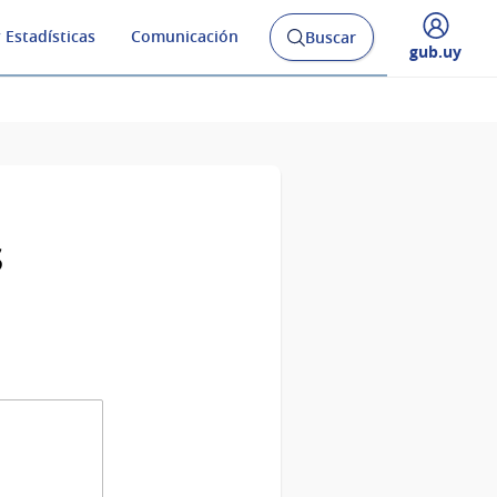
 Estadísticas
Comunicación
Buscar
Abrir
Desplegar
gub.uy
buscador
menú
y
de
s