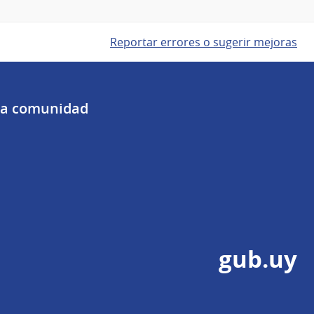
Reportar errores o sugerir mejoras
 la comunidad
gub.uy