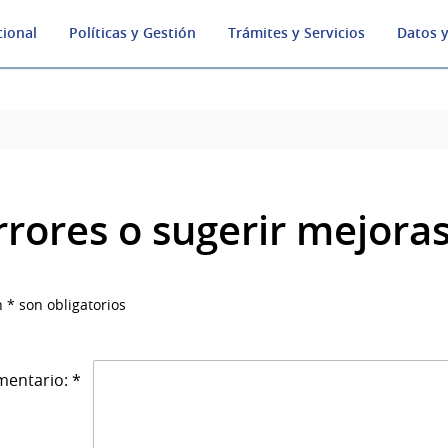
cional
Políticas y Gestión
Trámites y Servicios
Datos y
rrores o sugerir mejora
 * son obligatorios
entario: *