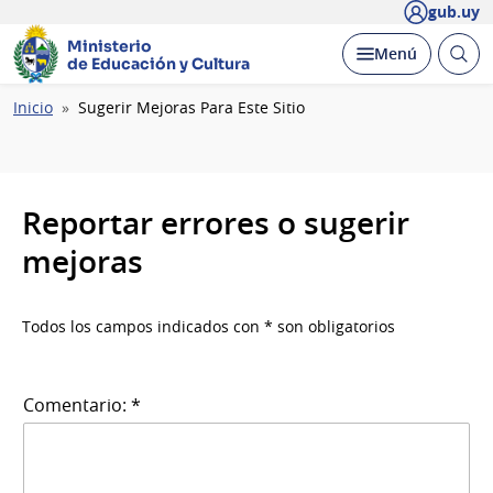
gub.uy
Ministerio
Abrir
Desplegar
Menú
de Educación y Cultura
busc
Ruta
Inicio
Sugerir Mejoras Para Este Sitio
de
navegación
Reportar errores o sugerir
mejoras
Todos los campos indicados con * son obligatorios
Comentario: *