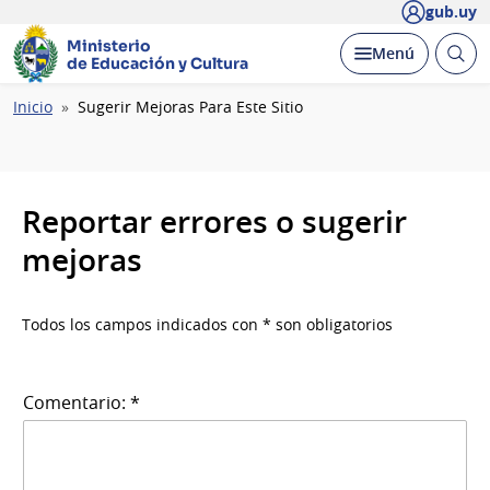
gub.uy
Ministerio
Abrir
Desplegar
Menú
de Educación y Cultura
busc
Ruta
Inicio
Sugerir Mejoras Para Este Sitio
de
navegación
Reportar errores o sugerir
mejoras
Todos los campos indicados con * son obligatorios
Comentario: *