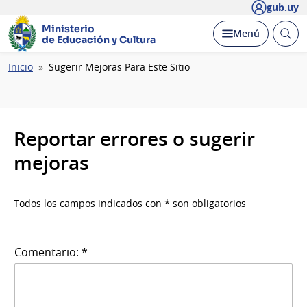
gub.uy
Ministerio
Abrir
Desplegar
Menú
de Educación y Cultura
busc
Ruta
Inicio
Sugerir Mejoras Para Este Sitio
de
navegación
Reportar errores o sugerir
mejoras
Todos los campos indicados con * son obligatorios
Comentario: *