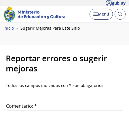
gub.uy
Ministerio
Abrir
Desplegar
Menú
de Educación y Cultura
busc
Ruta
Inicio
Sugerir Mejoras Para Este Sitio
de
navegación
Reportar errores o sugerir
mejoras
Todos los campos indicados con * son obligatorios
Comentario: *