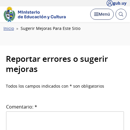
gub.uy
Ministerio
Abrir
Desplegar
Menú
de Educación y Cultura
busc
Ruta
Inicio
Sugerir Mejoras Para Este Sitio
de
navegación
Reportar errores o sugerir
mejoras
Todos los campos indicados con * son obligatorios
Comentario: *