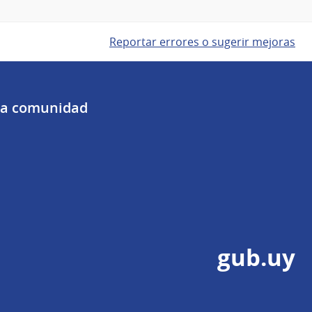
Reportar errores o sugerir mejoras
 la comunidad
gub.uy