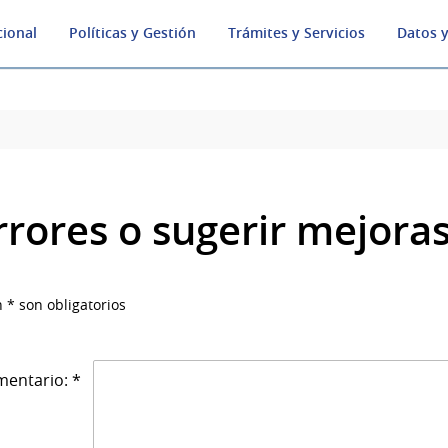
cional
Políticas y Gestión
Trámites y Servicios
Datos y
rrores o sugerir mejora
 * son obligatorios
entario: *