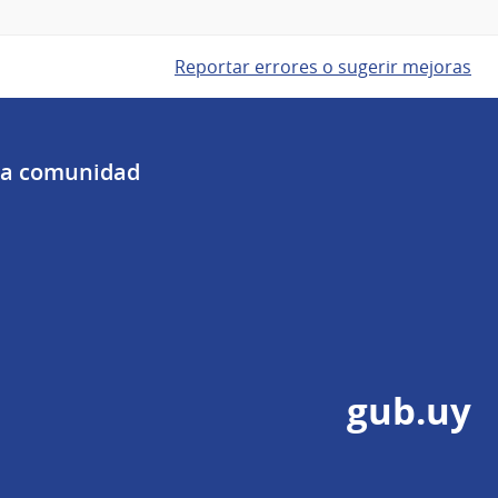
Reportar errores o sugerir mejoras
 la comunidad
gub.uy