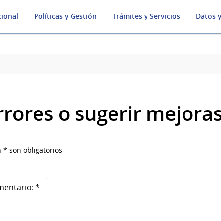
cional
Políticas y Gestión
Trámites y Servicios
Datos y
rrores o sugerir mejora
 * son obligatorios
entario: *