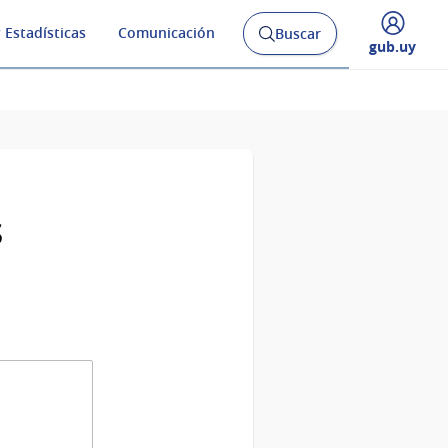
 Estadísticas
Comunicación
Buscar
Abrir
Desplegar
gub.uy
buscador
menú
y
de
s