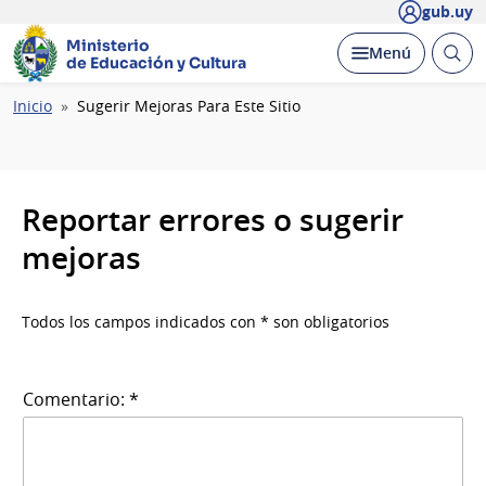
gub.uy
Ministerio
Abrir
Desplegar
Menú
de Educación y Cultura
busc
Ruta
Inicio
Sugerir Mejoras Para Este Sitio
de
navegación
Reportar errores o sugerir
mejoras
Todos los campos indicados con * son obligatorios
Comentario: *