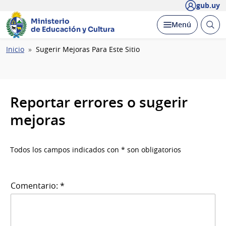
gub.uy
Ministerio
Abrir
Desplegar
Menú
de Educación y Cultura
busc
Ruta
Inicio
Sugerir Mejoras Para Este Sitio
de
navegación
Reportar errores o sugerir
mejoras
Todos los campos indicados con * son obligatorios
Comentario: *