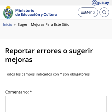
gub.uy
Ministerio
Abrir
Desplegar
Menú
de Educación y Cultura
busc
Ruta
Inicio
Sugerir Mejoras Para Este Sitio
de
navegación
Reportar errores o sugerir
mejoras
Todos los campos indicados con * son obligatorios
Comentario: *