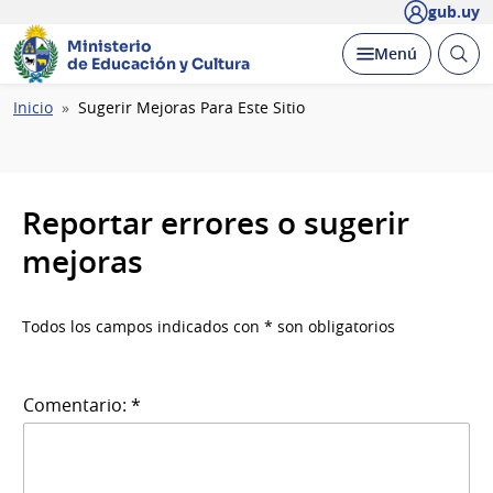
gub.uy
Ministerio
Abrir
Desplegar
Menú
de Educación y Cultura
busc
Ruta
Inicio
Sugerir Mejoras Para Este Sitio
de
navegación
Reportar errores o sugerir
mejoras
Todos los campos indicados con * son obligatorios
Comentario: *