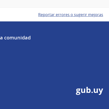
Reportar errores o sugerir mejoras
 la comunidad
gub.uy