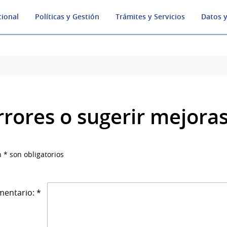
cional
Políticas y Gestión
Trámites y Servicios
Datos y
rrores o sugerir mejora
 * son obligatorios
entario: *