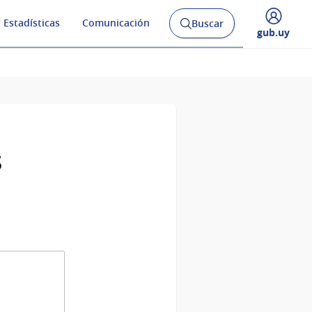
 Estadísticas
Comunicación
Buscar
Abrir
Desplegar
gub.uy
buscador
menú
y
de
s