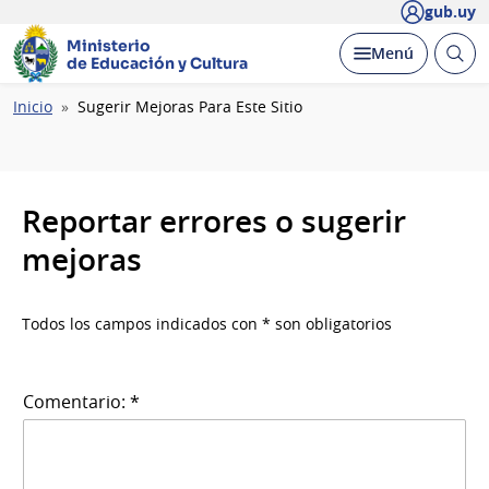
gub.uy
Ministerio
Abrir
Desplegar
Menú
de Educación y Cultura
busc
Ruta
Inicio
Sugerir Mejoras Para Este Sitio
de
navegación
Reportar errores o sugerir
mejoras
Todos los campos indicados con * son obligatorios
Comentario: *