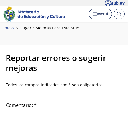
gub.uy
Ministerio
Abrir
Desplegar
Menú
de Educación y Cultura
busc
Ruta
Inicio
Sugerir Mejoras Para Este Sitio
de
navegación
Reportar errores o sugerir
mejoras
Todos los campos indicados con * son obligatorios
Comentario: *