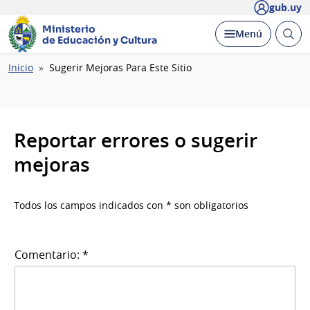
gub.uy
Ministerio
Abrir
Desplegar
Menú
de Educación y Cultura
busc
Ruta
Inicio
Sugerir Mejoras Para Este Sitio
de
navegación
Reportar errores o sugerir
mejoras
Todos los campos indicados con * son obligatorios
Comentario: *