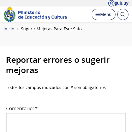
gub.uy
Ministerio
Abrir
Desplegar
Menú
de Educación y Cultura
busc
Ruta
Inicio
Sugerir Mejoras Para Este Sitio
de
navegación
Reportar errores o sugerir
mejoras
Todos los campos indicados con * son obligatorios
Comentario: *