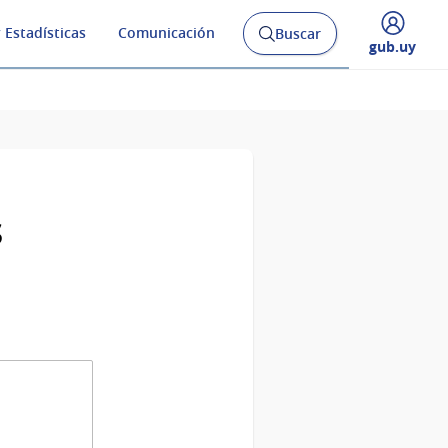
 Estadísticas
Comunicación
Buscar
Abrir
Desplegar
gub.uy
buscador
menú
y
de
s