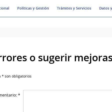
cional
Políticas y Gestión
Trámites y Servicios
Datos y
rrores o sugerir mejora
 * son obligatorios
entario: *