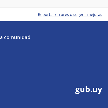
Reportar errores o sugerir mejoras
 la comunidad
gub.uy