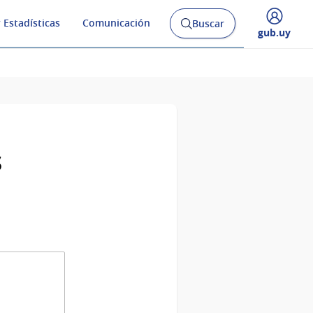
 Estadísticas
Comunicación
Buscar
Abrir
Desplegar
gub.uy
buscador
menú
y
de
s