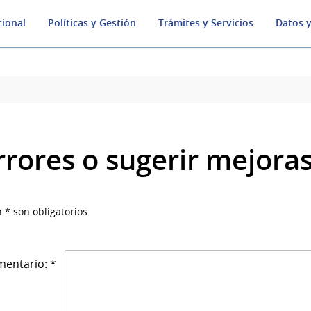
cional
Políticas y Gestión
Trámites y Servicios
Datos y
rrores o sugerir mejora
 * son obligatorios
entario: *