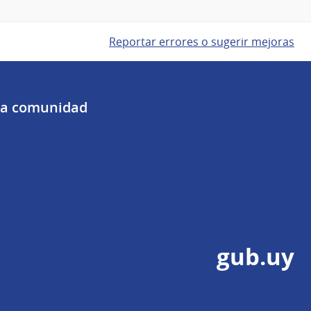
Reportar errores o sugerir mejoras
 la comunidad
gub.uy