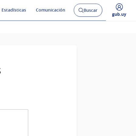
 Estadísticas
Comunicación
Buscar
Abrir
Desplegar
gub.uy
buscador
menú
y
de
s