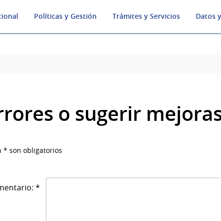
cional
Políticas y Gestión
Trámites y Servicios
Datos y
rrores o sugerir mejora
 * son obligatorios
entario: *