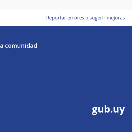
Reportar errores o sugerir mejoras
 la comunidad
gub.uy