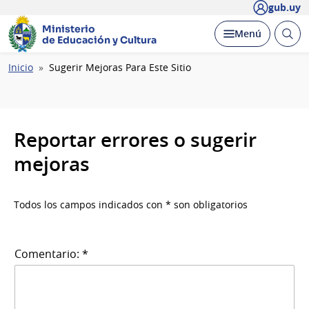
gub.uy
Ministerio
Abrir
Desplegar
Menú
de Educación y Cultura
busc
Ruta
Inicio
Sugerir Mejoras Para Este Sitio
de
navegación
Reportar errores o sugerir
mejoras
Todos los campos indicados con * son obligatorios
Comentario: *