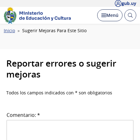
gub.uy
Ministerio
Abrir
Desplegar
Menú
de Educación y Cultura
busc
Ruta
Inicio
Sugerir Mejoras Para Este Sitio
de
navegación
Reportar errores o sugerir
mejoras
Todos los campos indicados con * son obligatorios
Comentario: *