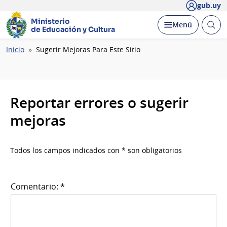
gub.uy
Ministerio
Abrir
Desplegar
Menú
de Educación y Cultura
busc
Ruta
Inicio
Sugerir Mejoras Para Este Sitio
de
navegación
Reportar errores o sugerir
mejoras
Todos los campos indicados con * son obligatorios
Comentario: *