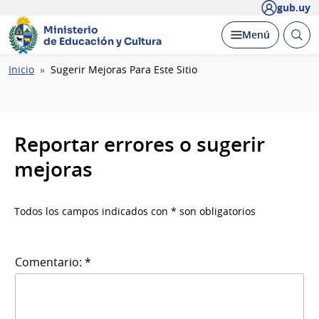
gub.uy
Ministerio
Abrir
Desplegar
Menú
de Educación y Cultura
busc
Ruta
Inicio
Sugerir Mejoras Para Este Sitio
de
navegación
Reportar errores o sugerir
mejoras
Todos los campos indicados con * son obligatorios
Comentario: *