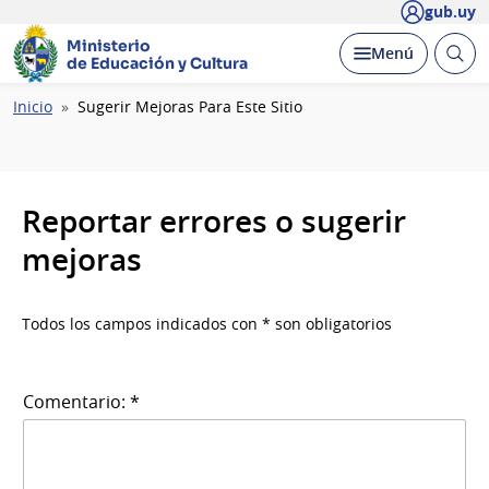
gub.uy
Ministerio
Abrir
Desplegar
Menú
de Educación y Cultura
busc
Ruta
Inicio
Sugerir Mejoras Para Este Sitio
de
navegación
Reportar errores o sugerir
mejoras
Todos los campos indicados con * son obligatorios
Comentario: *