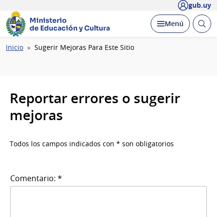
gub.uy
Ministerio
Abrir
Desplegar
Menú
de Educación y Cultura
busc
Ruta
Inicio
Sugerir Mejoras Para Este Sitio
de
navegación
Reportar errores o sugerir
mejoras
Todos los campos indicados con * son obligatorios
Comentario: *