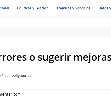
cional
Políticas y Gestión
Trámites y Servicios
Datos y
rrores o sugerir mejora
 * son obligatorios
entario: *