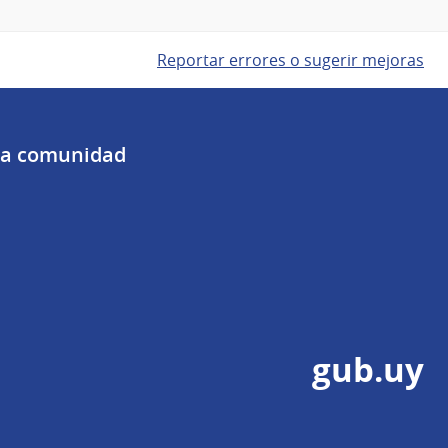
Reportar errores o sugerir mejoras
 la comunidad
gub.uy