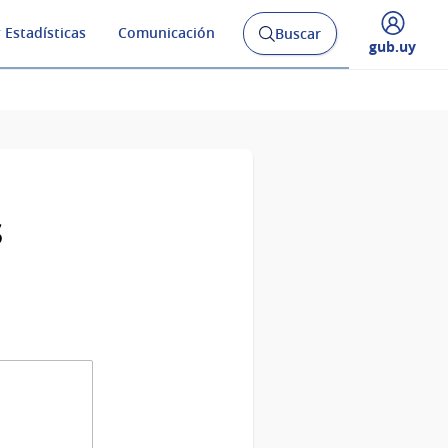
 Estadísticas
Comunicación
Buscar
Abrir
Desplegar
gub.uy
buscador
menú
y
de
s